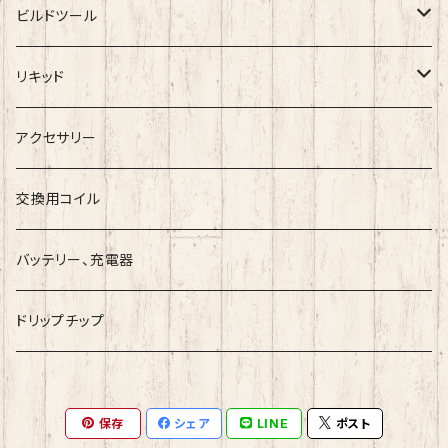
メカニカルMOD
RDA
ビルドツール
BlackRose
RTA
ワイヤー
リキッド
ArcanaMods/PIPELINE
RDTA
コットン
Vape Sapporoー道産子リキッドー
アクセサリー
Umbrella Mods
Freak
クリアロマイザー
ツール
ESC
交換用コイル
Holy Atty
国産リキッド
バッテリー、充電器
Ambition Mods
MKVAPE
海外産リキッド
ドリップチップ
BaksLiquidLab
Bandito Juice
保存
シェア
LINE
ポスト
小江戸工房
COF『Cloudy O Funky』