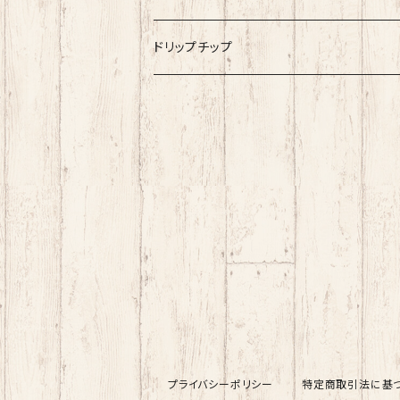
Ambition Mods
MKVAPE
海外産リキッド
ドリップチップ
BaksLiquidLab
Bandito Juice
小江戸工房
COF『Cloudy O Funky』
SAROME
Mystic Juice
LOOM
ZAP！Juice
Iceberg
French Bakery
MKLab
X-BAR
プライバシーポリシー
特定商取引法に基
Kawaiivape