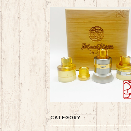
SOLD OUT
Black Rose #1 RDA『日本特別Ver
¥26,400
CATEGORY