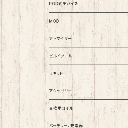
POD式デバイス
MOD
テクニカルMOD
アトマイザー
メカニカルMOD
RDA
ビルドツール
BlackRose
RTA
ワイヤー
リキッド
ArcanaMods/PIPELINE
RDTA
コットン
Vape Sapporoー道産子リキッドー
アクセサリー
Umbrella Mods
Freak
クリアロマイザー
ツール
ESC
交換用コイル
Holy Atty
国産リキッド
バッテリー、充電器