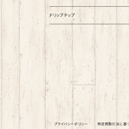
Ambition Mods
MKVAPE
海外産リキッド
ドリップチップ
BaksLiquidLab
Bandito Juice
小江戸工房
COF『Cloudy O Funky』
SAROME
Mystic Juice
LOOM
ZAP！Juice
Iceberg
French Bakery
MKLab
X-BAR
プライバシーポリシー
特定商取引法に基
Kawaiivape