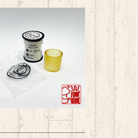
SOLD OUT
ition Mods Amazier MTL RTA 2m
l Ultem Spare Tank
¥2,090