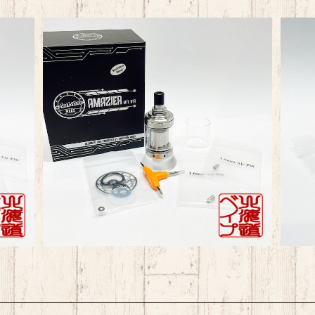
SOLD OUT
A 2m
Ambition Mods Amazier MTL RTA 2m
Amb
l SS
¥8,140