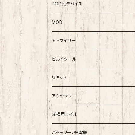
POD式デバイス
MOD
テクニカルMOD
アトマイザー
メカニカルMOD
RDA
ビルドツール
BlackRose
RTA
ワイヤー
リキッド
ArcanaMods/PIPELINE
RDTA
コットン
Vape Sapporoー道産子リキッドー
アクセサリー
Umbrella Mods
Freak
クリアロマイザー
ツール
ESC
交換用コイル
Holy Atty
国産リキッド
バッテリー、充電器