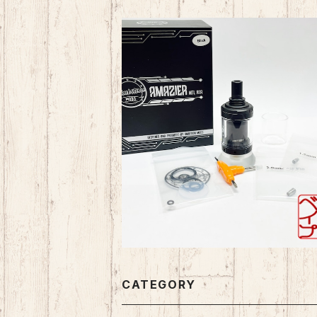
SOLD OUT
Ambition Mods Amazier MTL RT
l Black
¥8,360
CATEGORY