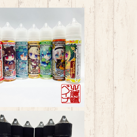
KawaiiVape
¥1,980