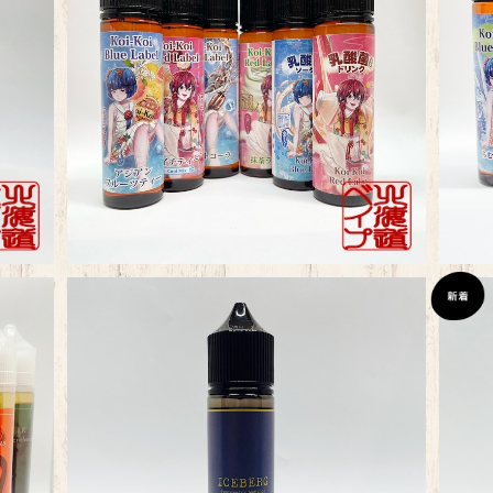
e
MkLab KoiKoi 赤短青短2200シリーズ
M
¥2,200
SOLD OUT
Iceberg No.8 60ml
¥2,480