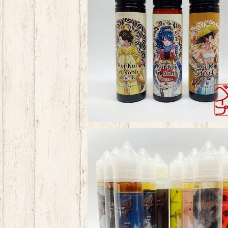
MkLab KoiKoi 猪鹿蝶 Tri Nobl
¥2,480
Baks Liquid Lab
¥3,000