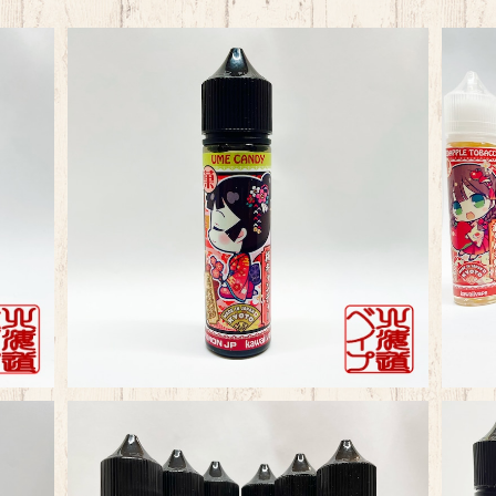
KawaiiVape Premium Liquid
¥2,480