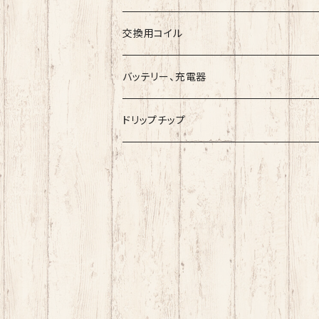
Umbrella Mods
Freak
クリアロマイザー
ツール
ESC
交換用コイル
Holy Atty
国産リキッド
バッテリー、充電器
Ambition Mods
MKVAPE
海外産リキッド
ドリップチップ
BaksLiquidLab
Bandito Juice
小江戸工房
COF『Cloudy O Funky』
SAROME
Mystic Juice
LOOM
ZAP！Juice