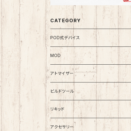
CATEGORY
POD式デバイス
MOD
テクニカルMOD
アトマイザー
メカニカルMOD
RDA
ビルドツール
BlackRose
RTA
ワイヤー
リキッド
ArcanaMods/PIPELINE
RDTA
コットン
Vape Sapporoー道産子リキッドー
アクセサリー