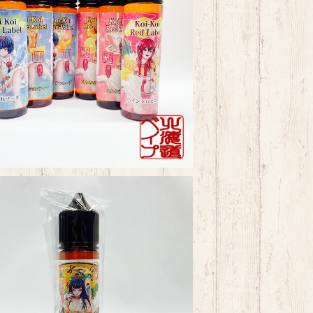
kLab KoiKoi 赤短青短1980シリーズ
¥1,980
SOLD OUT
MkLab 正月三光 2024
¥2,480