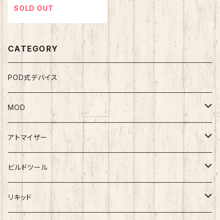
SOLD OUT
CATEGORY
POD式デバイス
MOD
テクニカルMOD
アトマイザー
メカニカルMOD
RDA
ビルドツール
BlackRose
RTA
ワイヤー
リキッド