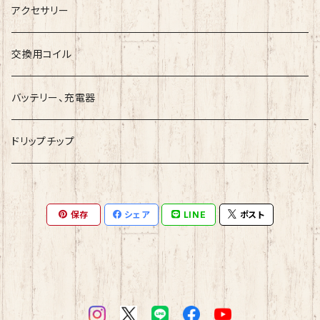
ArcanaMods/PIPELINE
RDTA
コットン
Vape Sapporoー道産子リキッドー
アクセサリー
Umbrella Mods
Freak
クリアロマイザー
ツール
ESC
交換用コイル
Holy Atty
国産リキッド
バッテリー、充電器
Ambition Mods
MKVAPE
海外産リキッド
ドリップチップ
BaksLiquidLab
Bandito Juice
保存
シェア
LINE
ポスト
小江戸工房
COF『Cloudy O Funky』
SAROME
Mystic Juice
LOOM
ZAP！Juice