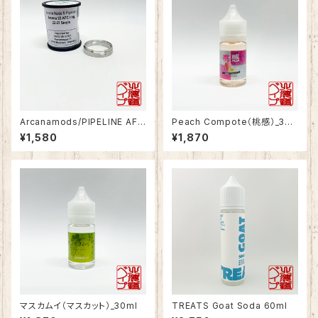
Arcanamods/PIPELINE AFC
Peach Compote（桃感）_30
Ring for Arcana22 RTA
ml
¥1,580
¥1,870
マスカムイ（マスカット）_30ml
TREATS Goat Soda 60ml