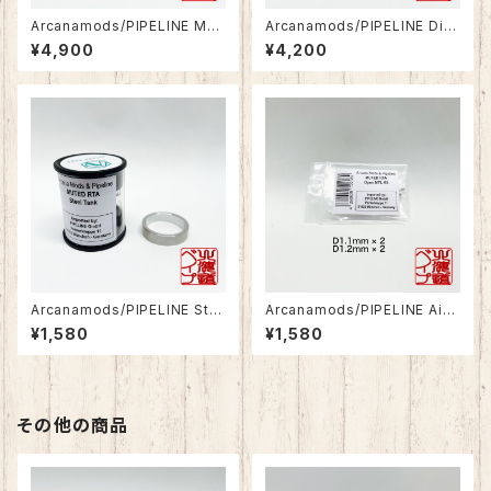
Arcanamods/PIPELINE MU
Arcanamods/PIPELINE Dia
TED RTA Nano Kit
mond Cut Kit for MUTED R
¥4,900
¥4,200
TA
Arcanamods/PIPELINE Ste
Arcanamods/PIPELINE Airp
el Tank for MUTED RTA
in for MUTED RTA
¥1,580
¥1,580
その他の商品