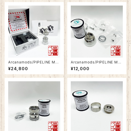
Arcanamods/PIPELINE MU
Arcanamods/PIPELINE MU
TED+ RTA
TED RTA+ Base
¥24,800
¥12,000