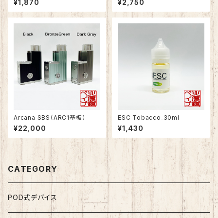
¥1,870
¥2,750
Arcana SBS（ARC1基板）
ESC Tobacco_30ml
¥22,000
¥1,430
CATEGORY
POD式デバイス