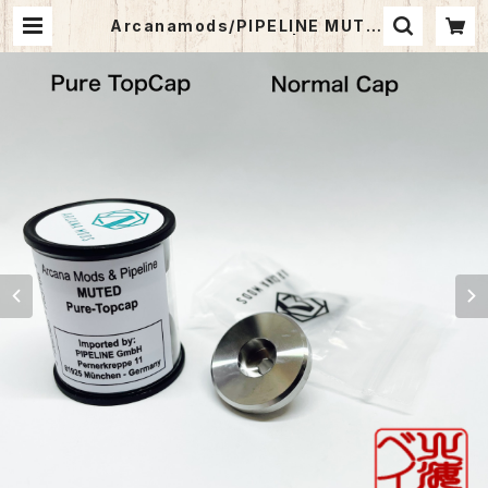
Arcanamods/PIPELINE MUTE
D RTA Pure TopCap | vapehok
kaido