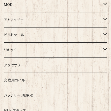
MOD
テクニカルMOD
アトマイザー
メカニカルMOD
RDA
ビルドツール
BlackRose
RTA
ワイヤー
リキッド
ArcanaMods/PIPELINE
RDTA
コットン
Vape Sapporoー道産子リキッドー
アクセサリー
Umbrella Mods
Freak
クリアロマイザー
ツール
ESC
交換用コイル
Holy Atty
国産リキッド
バッテリー、充電器
Ambition Mods
MKVAPE
海外産リキッド
ドリップチップ