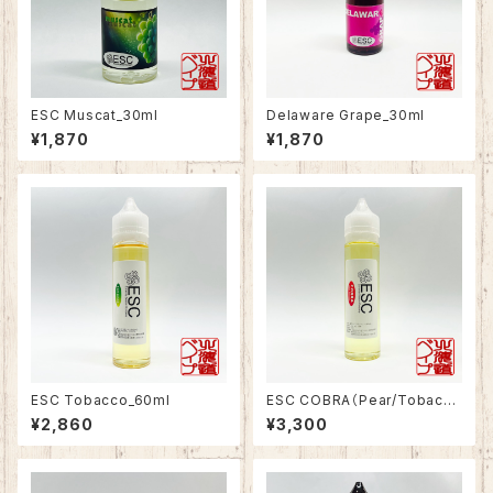
ESC Muscat_30ml
Delaware Grape_30ml
¥1,870
¥1,870
ESC Tobacco_60ml
ESC COBRA（Pear/Tobacc
o）_60ml
¥2,860
¥3,300