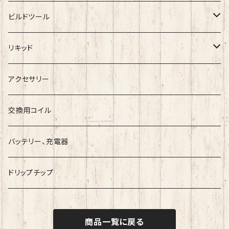
メカニカルMOD
RDA
ビルドツール
BlackRose
RTA
ワイヤー
リキッド
ArcanaMods/PIPELINE
RDTA
コットン
Vape Sapporoー道産子リキッドー
アクセサリー
Umbrella Mods
Freak
クリアロマイザー
ツール
ESC
交換用コイル
Holy Atty
国産リキッド
バッテリー、充電器
Ambition Mods
MKVAPE
海外産リキッド
ドリップチップ
BaksLiquidLab
Bandito Juice
商品一覧に戻る
小江戸工房