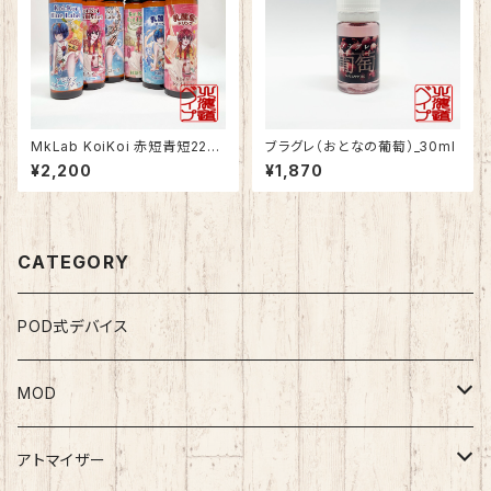
MkLab KoiKoi 赤短青短220
ブラグレ（おとなの葡萄）_30ml
0シリーズ
¥2,200
¥1,870
CATEGORY
POD式デバイス
MOD
テクニカルMOD
アトマイザー