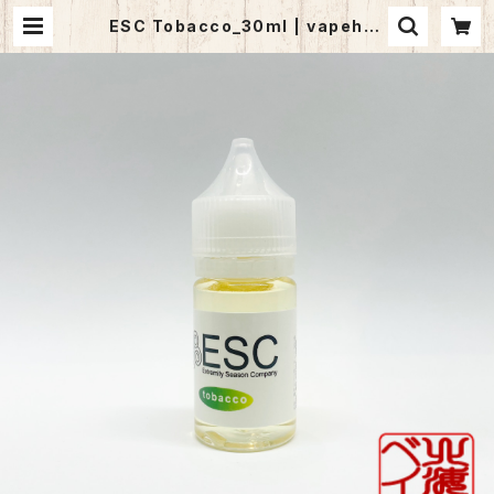
ESC Tobacco_30ml | vapehok
kaido