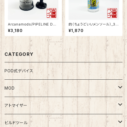
Arcanamods/PIPELINE DLC
的（ちょうどいいメンソール）_30
One Gear Top Cap for Cha
ml
¥3,180
¥1,870
riot RTA
CATEGORY
POD式デバイス
MOD
テクニカルMOD
アトマイザー
メカニカルMOD
RDA
ビルドツール