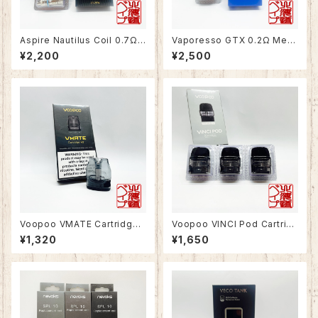
Aspire Nautilus Coil 0.7Ω
Vaporesso GTX 0.2Ω Mes
Mesh（5個入り）
h Coil（5個入り）
¥2,200
¥2,500
Voopoo VMATE Cartridge
Voopoo VINCI Pod Cartrid
V2 0.7Ω/1.2Ω 3.5ml
ge 0.8Ω 2.0ml
¥1,320
¥1,650