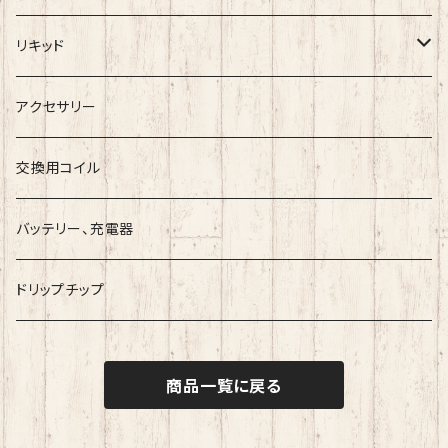
BlackRose
RTA
ワイヤー
リキッド
ArcanaMods/PIPELINE
RDTA
コットン
Vape Sapporoー道産子リキッドー
アクセサリー
Umbrella Mods
Freak
クリアロマイザー
ツール
ESC
交換用コイル
Holy Atty
国産リキッド
バッテリー、充電器
Ambition Mods
MKVAPE
海外産リキッド
ドリップチップ
BaksLiquidLab
Bandito Juice
商品一覧に戻る
小江戸工房
COF『Cloudy O Funky』