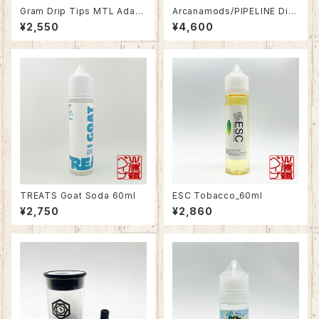
Gram Drip Tips MTL Adapt
Arcanamods/PIPELINE Dia
or
mond Cut Topcap for Arca
¥2,550
¥4,600
na22 RTA
TREATS Goat Soda 60ml
ESC Tobacco_60ml
¥2,750
¥2,860