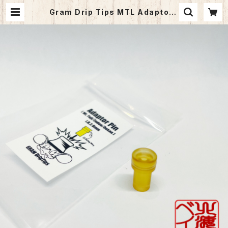
Gram Drip Tips MTL Adaptor |
vapehokkaido