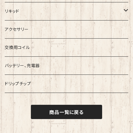
BlackRose
RTA
ワイヤー
リキッド
ArcanaMods/PIPELINE
RDTA
コットン
Vape Sapporoー道産子リキッドー
アクセサリー
Umbrella Mods
Freak
クリアロマイザー
ツール
ESC
交換用コイル
Holy Atty
国産リキッド
バッテリー、充電器
Ambition Mods
MKVAPE
海外産リキッド
ドリップチップ
BaksLiquidLab
Bandito Juice
商品一覧に戻る
小江戸工房
COF『Cloudy O Funky』