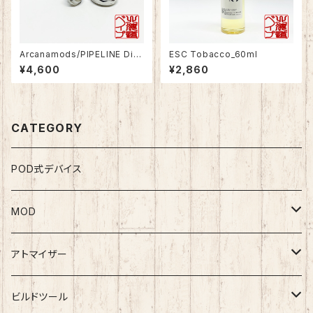
Arcanamods/PIPELINE Dia
ESC Tobacco_60ml
mond Cut Topcap for Arca
¥4,600
¥2,860
na22 RTA
CATEGORY
POD式デバイス
MOD
テクニカルMOD
アトマイザー
メカニカルMOD
RDA
ビルドツール