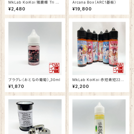
MkLab KoiKoi 猪鹿蝶 Tri No
Arcana Box（ARC1基板）
ble
¥2,480
¥19,800
ブラグレ（おとなの葡萄）_30ml
MkLab KoiKoi 赤短青短220
0シリーズ
¥1,870
¥2,200