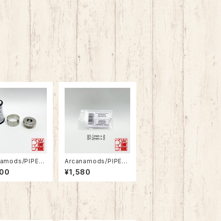
namods/PIPELI
Arcanamods/PIPELI
amond Cut Kit
NE Airpin for MUTE
200
¥1,580
MUTED RTA
D RTA