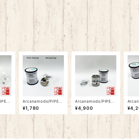
IPELI
Arcanamods/PIPELI
Arcanamods/PIPELI
Arca
A+ Ba
NE MUTED RTA Pur
NE MUTED RTA Nan
NE Di
¥1,780
¥4,900
¥4,
e TopCap
o Kit
for 