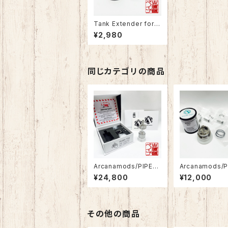
Tank Extender for C
hariot RTA
¥2,980
同じカテゴリの商品
Arcanamods/PIPELI
Arcanamods/P
NE MUTED+ RTA
NE MUTED RT
¥24,800
¥12,000
se
その他の商品