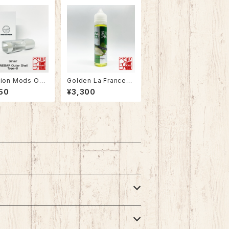
tion Mods ONE
Golden La France
Box Mod Outer
（金梨）_60ml
50
¥3,300
 Type-B