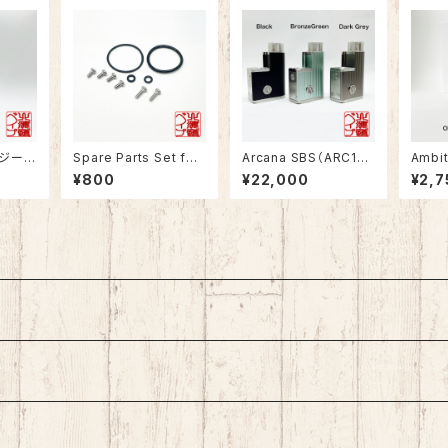
ナジード
Spare Parts Set for
Arcana SBS（ARC1基
Ambi
Mea Culpa
板）
BAR 
¥800
¥22,000
¥2,7
Shell