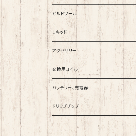
メカニカルMOD
RDA
ビルドツール
BlackRose
RTA
ワイヤー
リキッド
ArcanaMods/PIPELINE
RDTA
コットン
Vape Sapporoー道産子リキッドー
アクセサリー
Umbrella Mods
Freak
クリアロマイザー
ツール
ESC
交換用コイル
Holy Atty
国産リキッド
バッテリー、充電器
Ambition Mods
MKVAPE
海外産リキッド
ドリップチップ
BaksLiquidLab
Bandito Juice