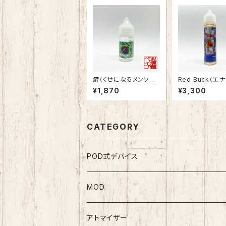
癖（くせになるメンソー
Red Buck（エ
ル）_30ml
リンク）_60ml
¥1,870
¥3,300
CATEGORY
POD式デバイス
MOD
テクニカルMOD
アトマイザー