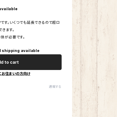
available
パーツです。いくつでも延長できるので超ロ
できます。
A本体が必要です。
l shipping available
d to cart
にお住まいの方向け
通報する